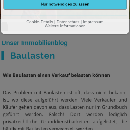
Wir entlasten Sie auf ganzer Linie
Cookie-Details
|
Datenschutz
|
Impressum
Weitere Informationen
Unser Immobilienblog
Baulasten
Wie Baulasten einen Verkauf belasten können
Das Problem mit Baulasten ist oft, dass nicht bekannt
ist, wo diese aufgeführt werden. Viele Verkäufer und
Käufer gehen davon aus, dass Lasten nur im Grundbuch
geführt werden. Falsch! Dort werden lediglich
privatrechtliche Grunddienstbarkeiten aufgelistet, die
häufig mit Baulasten verwechselt werden.