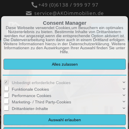
+49 (0)6138 / 999 97 97
service@AKOimmobilien.de
Consent Manager
Diese Webseite verwendet Cookies,um Besuchern ein optimales
MENÜ
Nutzererlebnis zu bieten. Bestimmte Inhalte von Drittanbietern
werden nur angezeigt,wenn die entsprechende Option aktiviert ist.
Die Datenverarbeitung kann dann auch in einem Drittland erfolgen.
Weitere Informationen hierzu in der Datenschutzerklärung. Weitere
Informationen zu den Auswirkungen Ihrer Auswahl finden Sie unter
Hilfe
.
Unbedingt erforderliche Cookies
Funktionale Cookies
Performance Cookies
Marketing- / Third Party-Cookies
Drittanbieter-Inhalte
Zeit für das Wesentliche im Leben