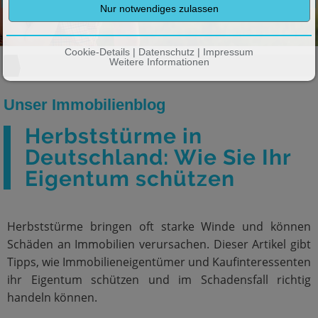
Wir entlasten Sie auf ganzer Linie
Cookie-Details
|
Datenschutz
|
Impressum
Weitere Informationen
Unser Immobilienblog
Herbststürme in
Deutschland: Wie Sie Ihr
Eigentum schützen
Herbststürme bringen oft starke Winde und können
Schäden an Immobilien verursachen. Dieser Artikel gibt
Tipps, wie Immobilieneigentümer und Kaufinteressenten
ihr Eigentum schützen und im Schadensfall richtig
handeln können.